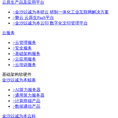
云原生产品及应用平台
>金沙以诚为本研云 研制一体化工业互联网解决方案
>磐云 云原生PaaS平台
>金沙以诚为本云印 数字化文印管理平台
云服务
>云管理服务
>安全服务
>基础架构服务
>云应用服务
>云培训服务
基础架构软硬件
金沙以诚为本鲲泰
>AI算力服务器
>通用算力服务器
>计算终端产品
>数据通信产品
金沙以诚为本云科