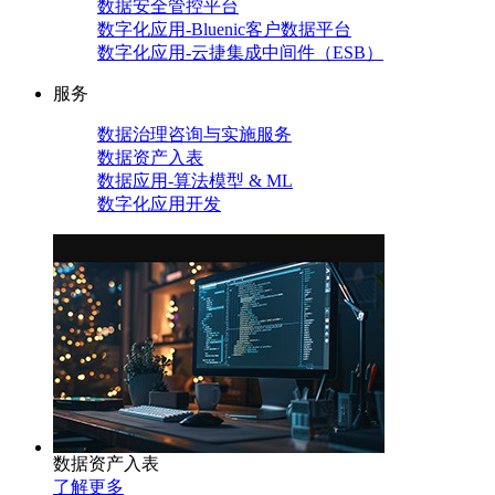
数据安全管控平台
数字化应用-Bluenic客户数据平台
数字化应用-云捷集成中间件（ESB）
服务
数据治理咨询与实施服务
数据资产入表
数据应用-算法模型 & ML
数字化应用开发
数据资产入表
了解更多